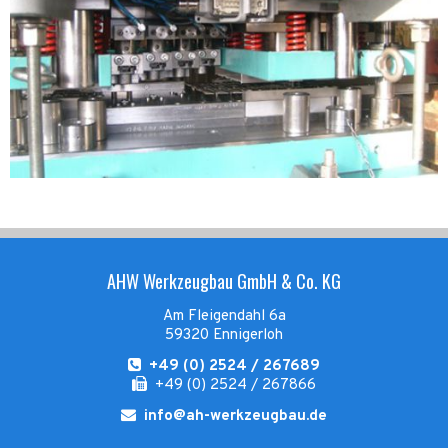
AHW Werkzeugbau GmbH & Co. KG
Am Fleigendahl 6a
59320 Ennigerloh
+49 (0) 2524 / 267689
+49 (0) 2524 / 267866
info@ah-werkzeugbau.de